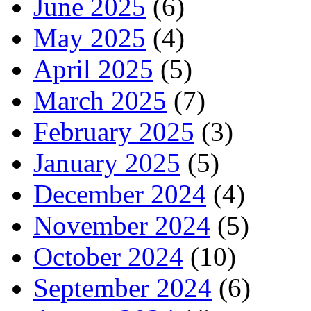
June 2025
(6)
May 2025
(4)
April 2025
(5)
March 2025
(7)
February 2025
(3)
January 2025
(5)
December 2024
(4)
November 2024
(5)
October 2024
(10)
September 2024
(6)