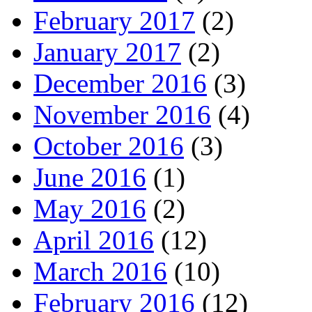
February 2017
(2)
January 2017
(2)
December 2016
(3)
November 2016
(4)
October 2016
(3)
June 2016
(1)
May 2016
(2)
April 2016
(12)
March 2016
(10)
February 2016
(12)