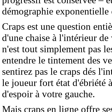
démographie exponentielle d
Craps est une question entiè
d'une chaise à l'intérieur d
n'est tout simplement pas 
entendre le tintement des ve
sentirez pas le craps dés l'in
le joueur fort état d'ébriété 
d'espoir à votre gauche.
Mais craps en ligne offre se