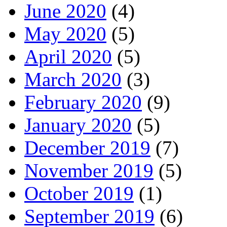
June 2020
(4)
May 2020
(5)
April 2020
(5)
March 2020
(3)
February 2020
(9)
January 2020
(5)
December 2019
(7)
November 2019
(5)
October 2019
(1)
September 2019
(6)