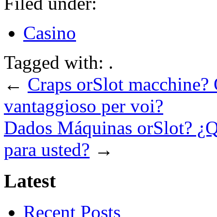
Filed under:
Casino
Tagged with: .
←
Craps orSlot macchine? 
vantaggioso per voi?
Dados Máquinas orSlot? ¿Qu
para usted?
→
Latest
Recent Posts