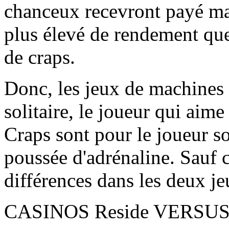
chanceux recevront payé mas
plus élevé de rendement que 
de craps.
Donc, les jeux de machines 
solitaire, le joueur qui aim
Craps sont pour le joueur so
poussée d'adrénaline. Sauf c
différences dans les deux je
CASINOS Reside VERSU