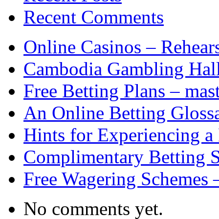
Recent Comments
Online Casinos – Rehears
Cambodia Gambling Hal
Free Betting Plans – mas
An Online Betting Gloss
Hints for Experiencing a
Complimentary Betting S
Free Wagering Schemes –
No comments yet.