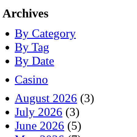
Archives
By Category
By Tag
By Date
Casino
August 2026
(3)
July 2026
(3)
June 2026
(5)