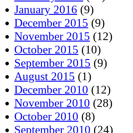
January 2016
(9)
December 2015
(9)
November 2015
(12)
October 2015
(10)
September 2015
(9)
August 2015
(1)
December 2010
(12)
November 2010
(28)
October 2010
(8)
September 2010
(24)